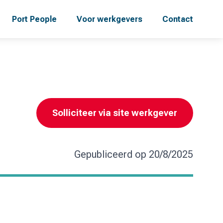
Port People
Voor werkgevers
Contact
Solliciteer via site werkgever
Gepubliceerd op
20/8/2025