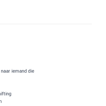
k naar iemand die
ifting
n